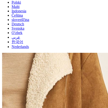
Polski
Malti
Indonesia
Čeština
slovenščina
Deutsch
Svenska
O'zbek
عربي
한국어
Nederlands